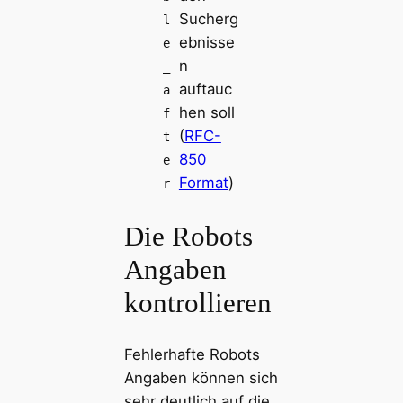
Sucherg
l
ebnisse
e
n
_
auftauc
a
hen soll
f
(
RFC-
t
850
e
Format
)
r
Die Robots
Angaben
kontrollieren
Fehlerhafte Robots
Angaben können sich
sehr deutlich auf die