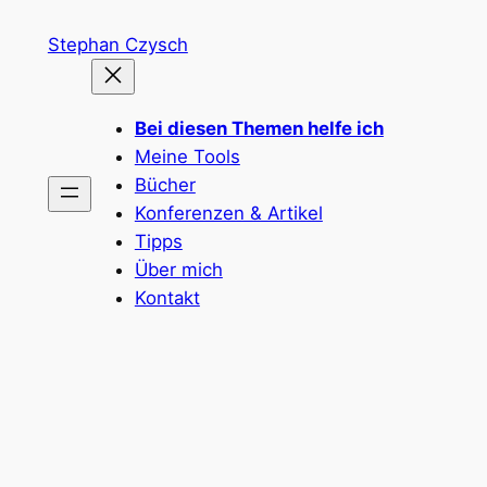
Zum
Stephan Czysch
Inhalt
springen
Bei diesen Themen helfe ich
Meine Tools
Bücher
Konferenzen & Artikel
Tipps
Über mich
Kontakt