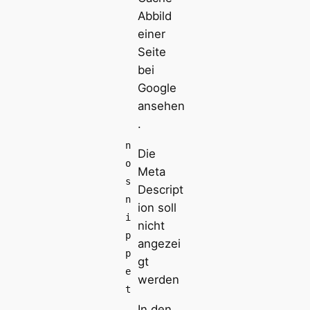
Abbild
einer
Seite
bei
Google
ansehen
.
n
Die
o
Meta
s
Descript
n
ion soll
i
nicht
p
angezei
p
gt
e
werden
t
In den