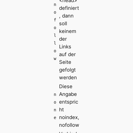
<head>
n
definiert
o
, dann
f
soll
o
keinem
l
der
l
Links
o
auf der
w
Seite
gefolgt
werden
Diese
Angabe
n
entspric
o
ht
n
noindex,
e
nofollow