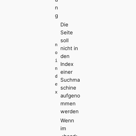
n
g
Die
Seite
soll
n
nicht in
o
den
i
Index
n
einer
d
Suchma
e
schine
x
aufgeno
mmen
werden
Wenn
im