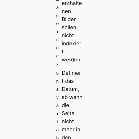
enthalte
a
nen
g
Bilder
e
sollen
i
nicht
n
indexier
d
t
e
werden.
x
Definier
u
t das
n
Datum,
a
ab wann
v
die
a
Seite
i
nicht
l
mehr in
a
den
b