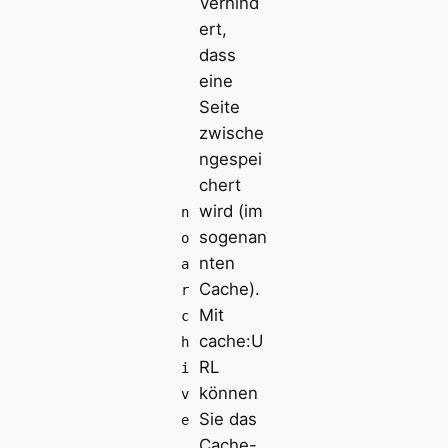
Verhind
ert,
dass
eine
Seite
zwische
ngespei
chert
wird (im
n
sogenan
o
nten
a
Cache).
r
Mit
c
cache:U
h
RL
i
können
v
Sie das
e
Cache-