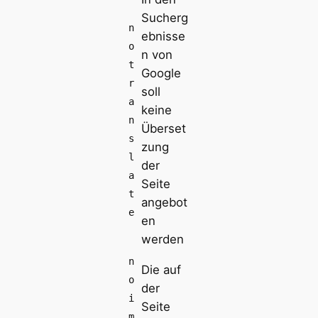
Sucherg
n
ebnisse
o
n von
t
Google
r
soll
a
keine
n
Überset
s
zung
l
der
a
Seite
t
angebot
e
en
werden
n
Die auf
o
der
i
Seite
m